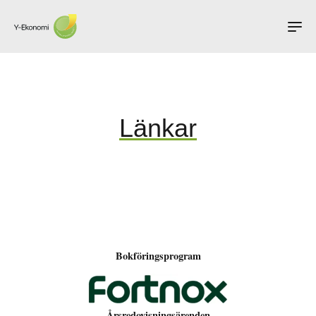
Tjänster
Länkar
Om oss
Länkar
Bokföringsprogram
Kontakt
Årsredovisningsärenden