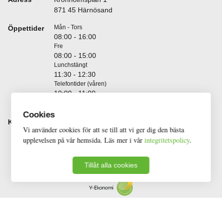
871 45 Härnösand
Öppettider
Mån - Tors
08:00 - 16:00
Fre
08:00 - 15:00
Lunchstängt
11:30 - 12:30
Telefontider (våren)
10:00 - 11:00
13:00 - 14:00
Cookies
Kontakt
Telefon
Vi använder cookies för att se till att vi ger dig den bästa
0611 - 202 00
upplevelsen på vår hemsida. Läs mer i vår
integritetspolicy
.
E-Post
info@yekonomi.se
Tillåt alla cookies
© 2026 - Y-Ekonomi AB
Alla rättigheter förbehållna